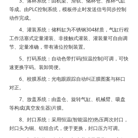
3、落杯系统：由机架、滑轨、储杯仓、推杯气缸
等成。由PLC控制系统，模板停止时发送信号同步控制
动作完成。
4、灌装系统：储料缸为不锈钢304材质，气缸行程
工作活塞式定量灌装、非接触式灌装、灌装量可自由调
节、定量准确，带有液位控制装置。
5、打码系统：自动色带打码(恒温控制)可调，可快
速更换字码。装卸简便。
6、校膜系统：光电眼跟踪自动纠正膜图案与杯口
对正。
7、放盖系统：由盖仓、旋转气缸、机械臂、吸盘
等构成(真空发生器)片膜。
8、封口系统：采用恒温(智能温控)热压两次封口，
封口头为铜、铝组合式，便于更换，封口压力可调。