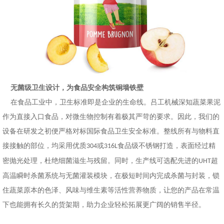
无菌级卫生设计，为食品安全构筑铜墙铁壁
在食品工业中，卫生标准即是企业的生命线。吕工机械深知蔬菜果泥
作为直接入口食品，对微生物控制有着极其严苛的要求。因此，我们的
设备在研发之初便严格对标国际食品卫生安全标准。整线所有与物料直
接接触的部位，均采用优质
或
食品级不锈钢打造，表面经过精
304
316L
密抛光处理，杜绝细菌滋生与残留。同时，生产线可选配先进的
超
UHT
高温瞬时杀菌系统与无菌灌装模块，在极短时间内完成杀菌与封装，锁
住蔬菜原本的色泽、风味与维生素等活性营养物质，让您的产品在常温
下也能拥有长久的货架期，助力企业轻松拓展更广阔的销售半径。