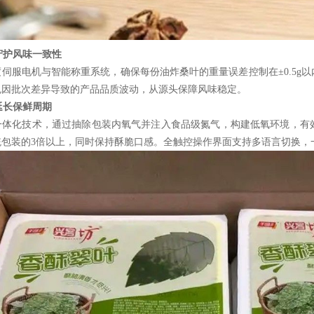
守护风味一致性
度伺服电机与智能称重系统，确保每份油炸桑叶的重量误差控制在
±0.
免因批次差异导致的产品品质波动，从源头保障风味稳定。
延长保鲜周期
一体化技术，通过抽除包装内氧气并注入食品级氮气，构建低氧环境，有
统包装的
3倍以上，同时保持酥脆口感。全触控操作界面支持多语言切换，