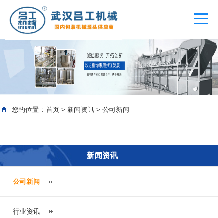
您的位置：
首页
>
新闻资讯
>
公司新闻
.
新闻资讯
公司新闻
行业资讯