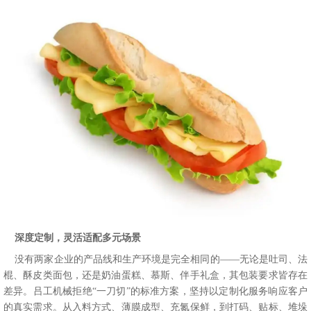
深度定制，灵活适配多元场景
没有两家企业的产品线和生产环境是完全相同的
——无论是吐司、法
棍、酥皮类面包，还是奶油蛋糕、慕斯、伴手礼盒，其包装要求皆存在
差异。吕工机械拒绝“一刀切”的标准方案，坚持以定制化服务响应客户
的真实需求。从入料方式、薄膜成型、充氮保鲜，到打码、贴标、堆垛