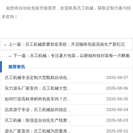
如您有自动化包装升级需求，欢迎联系吕工机械，获取定制方案与技
术咨询！
←
上一篇：吕工机械胶囊智造系统：开启咖啡包装高效生产新纪元
←
下一篇：吕工机械：专注薯片包装，以硬核科技封装每一片酥脆
推荐资讯
吕工机械专业定制大型甑糕自动化...
2026-08-07
实力源头厂家直供：吕工机械大型...
2026-08-06
如何打造高标准鲜肉包装车间？吕...
2026-08-05
品质源于专业，吕工机械如何搞定...
2026-08-04
吕工机械：除湿盒自动化生产线整...
2026-08-03
源头厂家直供：吕工机械为您量身...
2026-08-01