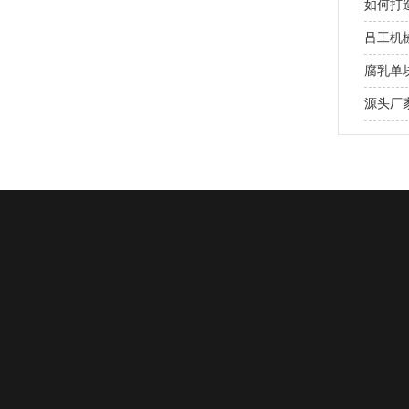
如何打
吕工机
腐乳单
源头厂