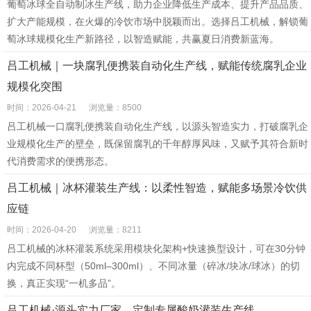
葡萄冰球全自动制冰生产线，助力企业降低生产成本、提升产品品质、
扩大产能规模，在火爆的冷饮市场中脱颖而出。选择吕工机械，解锁葡
萄冰球规模化生产新路径，以智造赋能，共赢夏日消费新蓝海。
吕工机械｜一块腐乳便携装自动化生产线，赋能传统腐乳企业
规模化突围
时间：2026-04-21
浏览量：8500
吕工机械一口腐乳便携装自动化生产线，以源头智造实力，打破腐乳企
业规模化生产的壁垒，既保留腐乳的千年醇厚风味，又赋予其符合新时
代消费需求的便携形态。
吕工机械｜冰杯灌装生产线：以柔性智造，赋能多场景冷饮供
应链
时间：2026-04-20
浏览量：8211
吕工机械的冰杯灌装系统采用模块化架构+快速换型设计，可在30分钟
内完成不同杯型（50ml–300ml）、不同冰量（碎冰/块冰/球冰）的切
换，真正实现“一机多品”。
吕工机械·源头实力厂家，定制专属酸奶灌装生产线