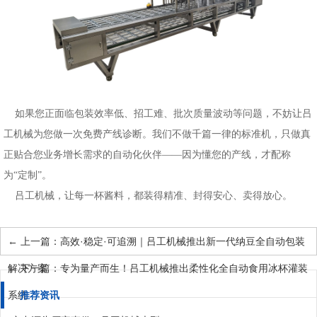
如果您正面临包装效率低、招工难、批次质量波动等问题，不妨让吕
工机械为您做一次免费产线诊断。我们不做千篇一律的标准机，只做真
正贴合您业务增长需求的自动化伙伴
——因为懂您的产线，才配称
为“定制”。
吕工机械，让每一杯酱料，都装得精准、封得安心、卖得放心。
←
上一篇：高效·稳定·可追溯｜吕工机械推出新一代纳豆全自动包装
解决方案
←
下一篇：专为量产而生！吕工机械推出柔性化全自动食用冰杯灌装
系统
推荐资讯